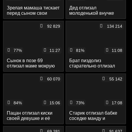
Зрелая мамаша тискает
Дед отлизал
перед сыном свои
молоденькой внучке
сиськи и показывает
нежную письку и
ему белые трусики
выебал её раком до
92 829
134 214
камшота в рот
77%
11:27
81%
11:08
Сынок в позе 69
Брат пиздолиз
отлизал маме мокрую
старательно отлизал
пилотку и выебал её
мокрую письку старшей
раком
сестры
60 070
55 142
84%
15:06
73%
17:08
Пацан отлизал киски
Старик отлизал бабке
своей девушке и её
соседке манду и
похотливой мамаше и
оттрахал её
выебал их обеих
вибратором и крепким
69 281
91 637